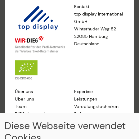
Kontakt
top display International
GmbH
Winterhuder Weg 82
22085 Hamburg
Deutschland
Über uns
Expertise
Über uns
Leistungen
Team
Veredlungstechniken
DIE6 Netzwerk
Referenzen
Nachhaltigkeit
Marken
Diese Webseite verwendet
Qualitätsversprechen
Cookies
Verhaltenskodex