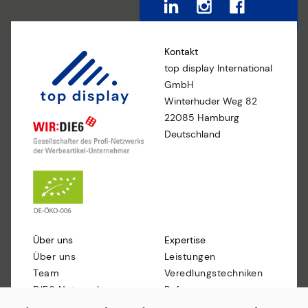
Kontakt
top display International
GmbH
Winterhuder Weg 82
22085 Hamburg
Deutschland
Über uns
Expertise
Über uns
Leistungen
Team
Veredlungstechniken
DIE6 Netzwerk
Referenzen
Nachhaltigkeit
Marken